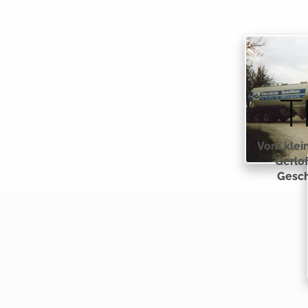
T
Vom klei
Gerlof
Gesch