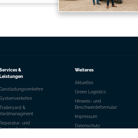
Services &
Weiteres
Leistungen
Aktuelles
Ganzladungsverkehre
Green Logistics
Systemverkehre
Hinweis- und
Beschwerdeformular
Traileryard &
Yardmanagment
Impressum
Reparatur- und
Datenschutz
Servicedienste
Disclaimer