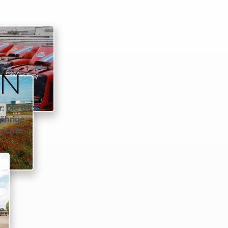
ON
: Die GKS
jährige
hichte