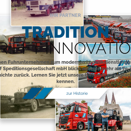
IHR PARTNER
TRADITION
RIFFT INNOVATI
nen Fuhrunternehmen zum modernen Logistikdienstleister
f Speditionsgesellschaft mbH blickt auf eine mehr als 70-
ichte zurück. Lernen Sie jetzt unsere Unternehmensgesc
kennen.
zur Historie