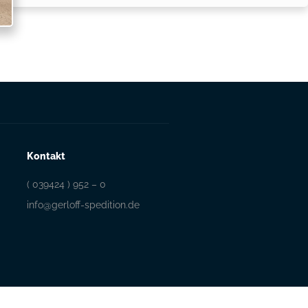
Kontakt
( 039424 ) 952 – 0
info@gerloff-spedition.de