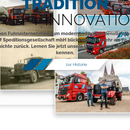
TRADITION
RIFFT INNOVATI
nen Fuhrunternehmen zum modernen Logistikdienstleister
f Speditionsgesellschaft mbH blickt auf eine mehr als 70-
ichte zurück. Lernen Sie jetzt unsere Unternehmensgesc
kennen.
zur Historie