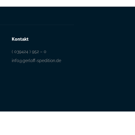
Kontakt
( 039424 ) 952 – 0
info@gerloff-spedition.de
Westfeld 1, 39397 Schwanebeck