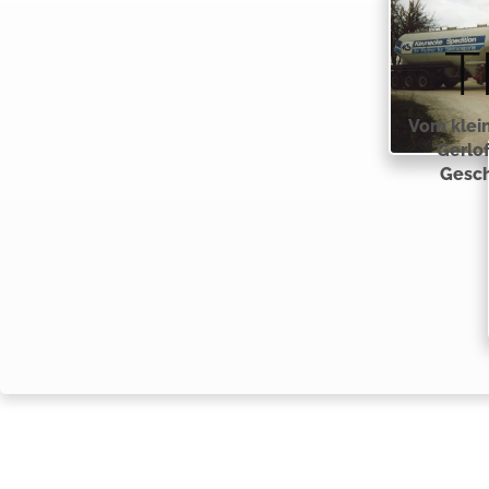
T
Vom klei
Gerlof
Gesch