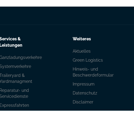
Services &
Weiteres
Leistungen
Aktuelles
Ganzladungsverkehre
Green Logistics
Systemverkehre
Hinweis- und
Beschwerdeformular
Traileryard &
Yardmanagment
Impressum
Reparatur- und
Datenschutz
Servicedienste
Disclaimer
Expressfahrten