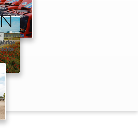
ON
: Die GKS
jährige
hichte