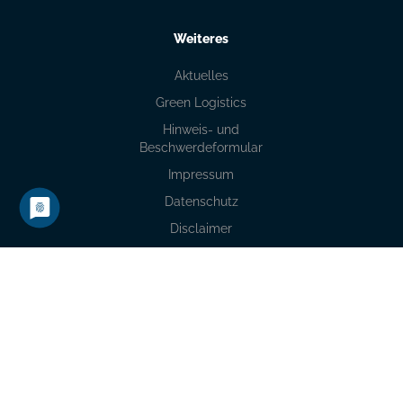
Weiteres
Aktuelles
Green Logistics
Hinweis- und
Beschwerdeformular
Impressum
Datenschutz
Disclaimer
Kontakt
( 039424 ) 952 – 0
info@gerloff-spedition.de