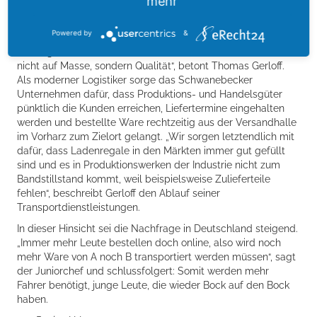
mehr
Gerloff-Gruppe, zu der auch eine Lkw-Werkstatt gehört, zählt
zu den leistungsstarken und innovativen Speditions- und
Powered by
&
Logistikunternehmen. Bei den Spezialisierungen auf
vorwiegend nationaler Ebene „setzen wir als Dienstleiter
nicht auf Masse, sondern Qualität“, betont Thomas Gerloff.
Als moderner Logistiker sorge das Schwanebecker
Unternehmen dafür, dass Produktions- und Handelsgüter
pünktlich die Kunden erreichen, Liefertermine eingehalten
werden und bestellte Ware rechtzeitig aus der Versandhalle
im Vorharz zum Zielort gelangt. „Wir sorgen letztendlich mit
dafür, dass Ladenregale in den Märkten immer gut gefüllt
sind und es in Produktionswerken der Industrie nicht zum
Bandstillstand kommt, weil beispielsweise Zulieferteile
fehlen“, beschreibt Gerloff den Ablauf seiner
Transportdienstleistungen.
In dieser Hinsicht sei die Nachfrage in Deutschland steigend.
„Immer mehr Leute bestellen doch online, also wird noch
mehr Ware von A noch B transportiert werden müssen“, sagt
der Juniorchef und schlussfolgert: Somit werden mehr
Fahrer benötigt, junge Leute, die wieder Bock auf den Bock
haben.