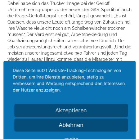
Dabei habe sich das Trucker-Image bei der Gerloff-
Unternehmensgruppe, zu der neben der GKS-Spedition auch
die Krage-Gerloff-Logistik gehört, längst gewandelt. „Es ist
Quatsch, dass unsere Leute oft lange weg von Zuhause sind,
ihre Wäsche vielleicht noch am Scheibenwischer trocknen
müssen.“ Der Verdienst sei gut, Arbeitsbekleidung und
Qualifizierungsmöglichkeiten seien selbstverständlich. Der
Job sei abwechslungsreich und verantwortungsvoll. „Und die
meisten unserer insgesamt etwa 350 Fahrer sind jeden Tag
wieder zu Hause.“ Hinzu komme, dass die Mitarbeiter mit
Lastern unterwegs seien, die mit moderner
Diese Seite nutzt Website-Tracking-Technologien von
Bordcomputertechnik ausgestattet seien. Deshalb sei aus
Dritten, um ihre Dienste anzubieten, stetig zu
Sicht von Thomas Gerloff der Beruf für technikaffine junge
verbessern und Werbung entsprechend den Interessen
Menschen durch aus interessant. „Die Jungs können quasi im
der Nutzer anzuzeigen.
rollenden Office ihre Musik herunterladen und auf Tour mit
ihren Kumpels in Verbindung bleiben.“ Die echten Trucker
unter den Kollegen würden auch einen Lampenbügel oder
eine ordentliche Hupe für den Lkw bekommen, „denn es gibt
Akzeptieren
sie noch“, sagt Thomas Gerloff, der hin und wieder zu den
Trucker-Treffs mit fahre.
Ablehnen
Der Wandel im Berufsfeld spiegelt sich auch im
Familienbetrieb, der 1951 gegründet wurde, wieder. Die