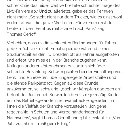
schreckt sie das leider weit verbreitete schlechte Image des
Lkw-Fahrers ab.“ Und zu allerletzt, gebe es das Fernweh
nicht mehr. „So steht nicht nur dem Trucker, wie es einst wohl
in der Tat war, die ganze Welt offen. Für 20 Euro reist du
heute mit dem Fernbus mal schnell nach Paris“, sagt
Thomas Gerloff.
Verhehlen, dass es die schlechten Bedingungen für Fahrer
gebe, möchte er nicht. Er habe gerade während seiner
Studiumszeit an der TU Dresden oft als Fahrer ausgeholfen
und erlebt, wie mies es in der Branche zugehen kann.
Kollegen anderer Unternehmen beklagten sich über
schlechte Bezahlung, Schwierigkeiten bei der Einhaltung von
Lenk- und Ruhezeiten, über ungeregelte Arbeitszeiten und
die elende Parkplatznot. Gegen all diese Gründe
anzukommen, sei schwierig. „doch wir kämpfen dagegen an“,
betont der Juniorchef. So werden bereits regelmäßig Kinder
auf das Betriebsgelände in Schwanebeck eingeladen, um
ihnen die Vielfalt der Branche vorzustellen. „Ich gehe
regelmäßig in Schulen und werbe händeringend für
Nachwuchs“, sagt Thomas Gerloff und gibt kleinlaut zu: „Von
Jahr zu Jahr mit mäßigem Erfolg.“