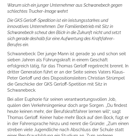
Warum sich ein junger Unternehmer aus Schwanebeck gegen
schlechtes Trucker-Image wehrt
Die GKS Gerloff-Spedition ist ein leistungsstarkes und
innovatives Unternehmen. Der Familienbetrieb mit Sitz in
Schwanebeck scheut den Blick in die Zukunft nicht und setzt
sich gerade deshalb für eine Aufwertung des Kraftfahrer-
Berufes ein.
Schwanebeck: Der junge Mann ist gerade 30 und schon seit
sieben Jahren als Führungskraft in einem Geschäft
erfolgreich tätig, für das Thomas Gerloff regelrecht brennt. In
dritter Generation führt er an der Seite seines Vaters Klaus-
Peter Gerloff und des Dispositionsleiters Christian Strümpel
die Geschicke der GKS Gerloff-Spetition mit Sitz in
Schwanebeck.
Bei aller Euphorie für seinen verantwortungsvollen Job,
quälen den Verkehrsingenieur doch arge Sorgen. „Du findest
heute keinen mehr, der Berufskraftfahrer lernen will“, sagt
Thomas Gerloff. Keiner habe mehr Bock auf den Bock, fügt er
in der Fahrersprache hinzu und nennt die Gründe: „Zum einen
streben viele Jugendliche nach Abschluss der Schule statt
einer Berufsausbildung ein Studium an. Zum anderen