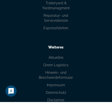
Traileryard &
Yardmanagment
Reparatur- und
Servicedienste
Expressfahrten
Weiteres
Aktuelles
Green Logistics
Hinweis- und
Beschwerdeformular
Impressum
Datenschutz
Disclaimer