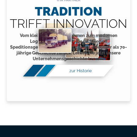
IHR PARTNER
TRADITION
TRIFFT INNOVATION
Vom kleinen Fuhrunternehmen zum modernen
Logistikdienstleister: Die GKS Gerloff
Speditionsgesellschaft mbH blickt auf eine mehr als 70-
jährige Geschichte zurück. Lernen Sie jetzt unsere
Unternehmensgeschichte kennen.
zur Historie